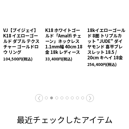
VJ【ブイジェイ】
K18 ホワイトゴー
18kイエローゴール
K18 イエローゴー
ルド「Amalfi チェ
ド 8面 トリプルカ
ルド ダブル テクス
ーン」ネックレス
ット "JUDE" ダイ
チャー ゴールドロ
1.1mm幅 40cm 18
ヤモンド 喜平ブレ
ウ リング
金 18k レディース
スレット 18.5 /
20cm キヘイ 18金
104,500
円
(税込)
33,400
円
(税込)
256,400
円
(税込)
最近チェックしたアイテム