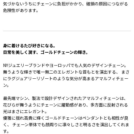
気づかないうちにチェーンに負担がかかり、破損の原因につながる
危険性があります。
身に着けるたび好きになる。
日常を美しく潤す、ゴールドチェーンの輝き。
NYジュエリーブランドやヨーロッパでも人気のデザインチェーン。
舞うような輝きで唯一無二のエレガントな首もとを演出する、 まさ
にラグジュアリーリゾートのような気分が高まるアマルフィチェー
ン。
最先端マシン、製法で設計デザインされたアマルフィチェーンは、
花びらが舞うようにチェーンに躍動感があり、多方面に反射される
光はまさにエレガント。
優雅に揺れ高貴に輝くゴールドチェーンはペンダントとも相性が良
く、 チェーン単体でも顔周りに凛々しさと明るさを演出してくれま
す。