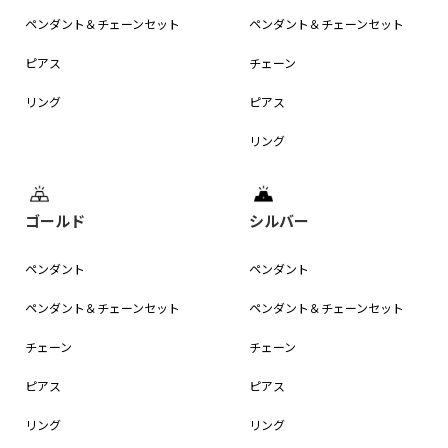
ペンダント＆
チェーンセット
ペンダント＆
チェーンセット
PENDANT ペンダント
ピアス
チェーン
PENDANT&CHAIN ペンダント＆チェーンセット
リング
ピアス
CHAIN チェーン
リング
EARRING ピアス
RING リング
ゴールド
シルバー
BRACELET ブレスレット
ペンダント
ペンダント
K18 Gold Double Rolo Chain
ペンダント＆
チェーンセット
ペンダント＆
チェーンセット
K18 YG/WG Double Rolo OVAL CUT CHAIN
チェーン
チェーン
CHAIN チェーン
ピアス
ピアス
GOLD ゴールド
リング
リング