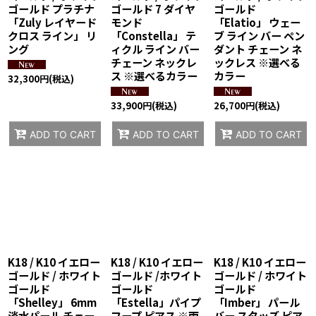
ゴールド プラチナ
ゴールド 7 ダイヤ
ゴールド
「Zuly レイヤード
モンド
「Elatio」 ウェー
クロス ライン」 リ
「Constella」 テ
ブ ライン バー ペン
ング
ィクル ライン バー
ダント チェーン ネ
チェーン ネックレ
ックレス ※選べる
ス ※選べるカラー
カラー
32,300
円
(税込)
33,900
円
(税込)
26,700
円
(税込)
ADD TO CART
ADD TO CART
ADD TO CART
K18 / K10 イエロー
K18 / K10 イエロー
K18 / K10 イエロー
ゴールド / ホワイト
ゴールド /ホワイト
ゴールド / ホワイト
ゴールド
ゴールド
ゴールド
「Shelley」 6mm
「Estella」パイプ
「Imber」 パール
淡水パール チェー
フープ ピアス ※両
バー スタッズ ピア