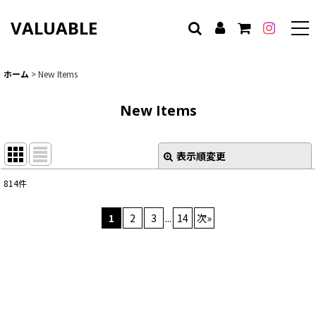
VALUABLE
ホーム
>
New Items
New Items
表示順変更
閉じる
814
件
表示数
:
1
2
3
...
14
次
»
並び順
:
絞り込む