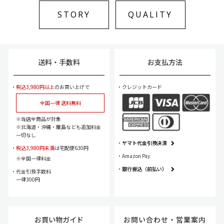
Joe Rodeo Master
STORY
QUALITY
Joe Rodeo Classic
Joe Rodeo Tyler
送料・手数料
お支払方法
Joe Rodeo Panama
税込3,980円以上
のお買い上げで
クレジットカード
Joe Rodeo Shapiro
全国一律 送料無料
Joe Rodeo Sicily
当店全商品が対象
北海道・沖縄・離島なども追加料金
一切なし
Joe Rodeo MasterPilot
ヤマト代金引換決済
税込3,980円未満
は宅配便630円
Amazon Pay
全国一律料金
Joe Rodeo Madison
銀行振込（前払い）
代金引換手数料
一律300円
Joe Rodeo Broadway
Joe Rodeo Chelsea
お買い物ガイド
お問い合わせ・
営業案内