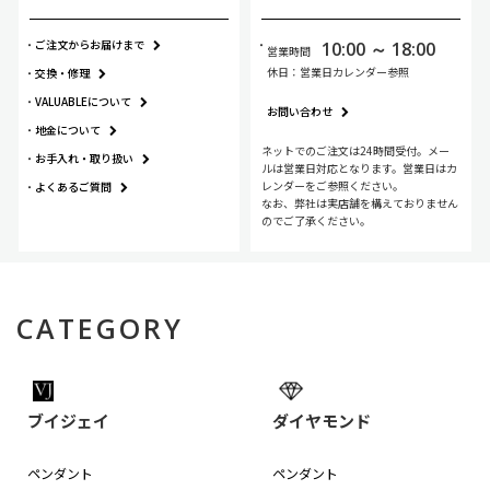
Joe Rodeo Empire
ご注文からお届けまで
10:00 ～ 18:00
営業時間
Joe Rodeo King
休日：営業日カレンダー参照
交換・修理
Joe Rodeo Panter
VALUABLEについて
お問い合わせ
地金について
Joe Rodeo Gianni
ネットでのご注文は24時間受付。メー
お手入れ・
取り扱い
ルは営業日対応となります。営業日はカ
レンダーをご参照ください。
よくあるご質問
Joe Rodeo PLATINUM
なお、弊社は実店舗を構えておりません
のでご了承ください。
VALUABLE RECOMMEND SELECTION
VJ ブイジェイ
CATEGORY
DIAMOND ダイヤモンド
GOLD ゴールド
ブイジェイ
ダイヤモンド
SILVER シルバー
ペンダント
ペンダント
WOMENS レディース