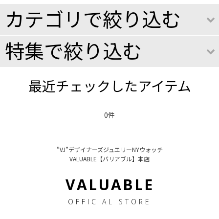
カテゴリで絞り込む
特集で絞り込む
VJ
DIAMOND JEWELRY
最近チェックしたアイテム
Joe Rodeo Junior
GOLD JEWELRY
Joe Rodeo Razor
0件
SILVER JEWELRY
Joe Rodeo Pilot
WOMEN'S JEWELRY
Joe Rodeo Trooper
”VJ”デザイナーズジュエリーNYウォッチ
DIAMOND WATCHES
VALUABLE【バリアブル】本店
Joe Rodeo Phantom
Information
VALUABLE
Joe Rodeo Victory
OFFICIAL STORE
Joe Rodeo 2000