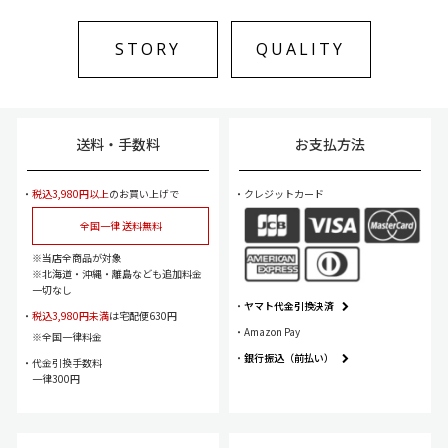
STORY
QUALITY
送料・手数料
お支払方法
税込3,980円以上
のお買い上げで
クレジットカード
全国一律 送料無料
当店全商品が対象
北海道・沖縄・離島なども追加料金
一切なし
ヤマト代金引換決済
税込3,980円未満
は宅配便630円
Amazon Pay
全国一律料金
銀行振込（前払い）
代金引換手数料
一律300円