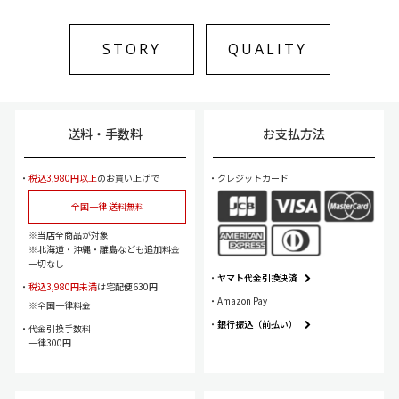
STORY
QUALITY
送料・手数料
お支払方法
税込3,980円以上
のお買い上げで
クレジットカード
全国一律 送料無料
当店全商品が対象
北海道・沖縄・離島なども追加料金
一切なし
ヤマト代金引換決済
税込3,980円未満
は宅配便630円
Amazon Pay
全国一律料金
銀行振込（前払い）
代金引換手数料
一律300円