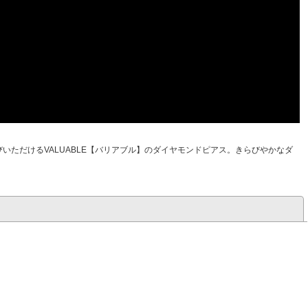
ただけるVALUABLE【バリアブル】のダイヤモンドピアス。きらびやかなダ
閉じる