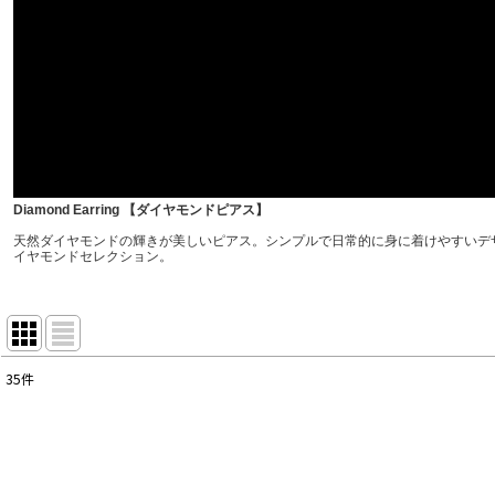
Diamond Earring 【ダイヤモンドピアス】
天然ダイヤモンドの輝きが美しいピアス。シンプルで日常的に身に着けやすいデザ
イヤモンドセレクション。
35
件
表示数
:
並び順
: