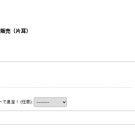
1個販売（片耳）
トで進呈！
(任意)
: