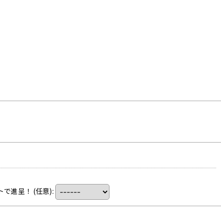
トで進呈！
(任意)
: