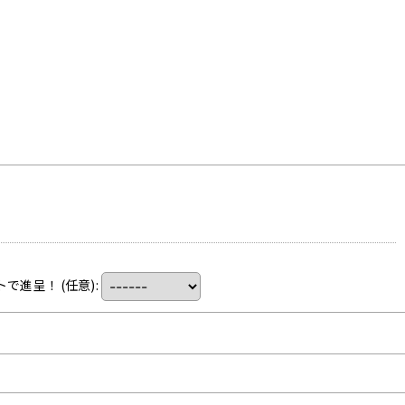
トで進呈！
(任意)
: