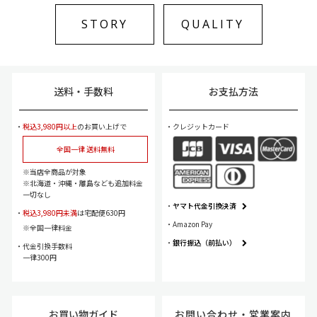
STORY
QUALITY
送料・手数料
お支払方法
税込3,980円以上
のお買い上げで
クレジットカード
全国一律 送料無料
当店全商品が対象
北海道・沖縄・離島なども追加料金
一切なし
ヤマト代金引換決済
税込3,980円未満
は宅配便630円
Amazon Pay
全国一律料金
銀行振込（前払い）
代金引換手数料
一律300円
お買い物ガイド
お問い合わせ・
営業案内