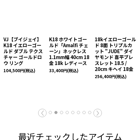
VJ【ブイジェイ】
K18 ホワイトゴー
18kイエローゴール
K18 イエローゴー
ルド「Amalfi チェ
ド 8面 トリプルカ
ルド ダブル テクス
ーン」ネックレス
ット "JUDE" ダイ
チャー ゴールドロ
1.1mm幅 40cm 18
ヤモンド 喜平ブレ
ウ リング
金 18k レディース
スレット 18.5 /
20cm キヘイ 18金
104,500
円
(税込)
33,400
円
(税込)
256,400
円
(税込)
最近チェックしたアイテム