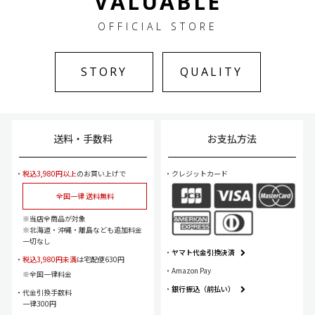
VALUABLE
OFFICIAL STORE
STORY
QUALITY
送料・手数料
お支払方法
税込3,980円以上
のお買い上げで
クレジットカード
全国一律 送料無料
当店全商品が対象
北海道・沖縄・離島なども追加料金
一切なし
ヤマト代金引換決済
税込3,980円未満
は宅配便630円
Amazon Pay
全国一律料金
銀行振込（前払い）
代金引換手数料
一律300円