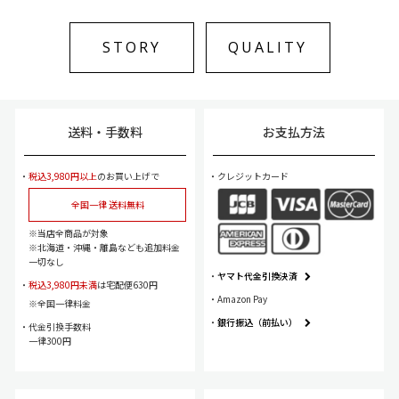
STORY
QUALITY
送料・手数料
お支払方法
税込3,980円以上
のお買い上げで
クレジットカード
全国一律 送料無料
当店全商品が対象
北海道・沖縄・離島なども追加料金
一切なし
ヤマト代金引換決済
税込3,980円未満
は宅配便630円
Amazon Pay
全国一律料金
銀行振込（前払い）
代金引換手数料
一律300円