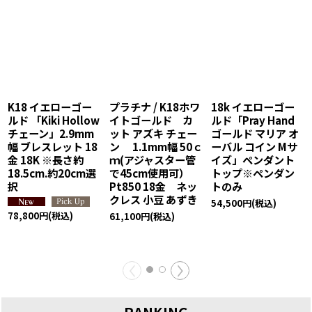
K18 イエローゴー
プラチナ / K18ホワ
18k イエローゴー
ルド 「Kiki Hollow
イトゴールド カ
ルド「Pray Hand
チェーン」2.9mm
ット アズキ チェー
ゴールド マリア オ
幅 ブレスレット 18
ン 1.1mm幅 50ｃ
ーバル コイン Mサ
金 18K ※長さ約
ｍ(アジャスター管
イズ」ペンダント
18.5cm.約20cm選
で45cm使用可）
トップ※ペンダン
択
Pt850 18金 ネッ
トのみ
クレス 小豆 あずき
54,500
円
(税込)
78,800
円
(税込)
61,100
円
(税込)
RANKING