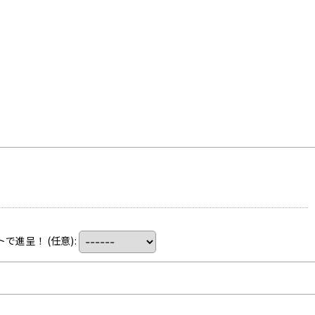
トで進呈！
(任意)
: