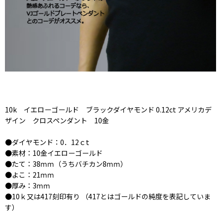
10k イエローゴールド ブラックダイヤモンド 0.12ct アメリカデ
ザイン クロスペンダント 10金
●ダイヤモンド：0．12ｃt
●素材：10金イエローゴールド
●たて：38ｍｍ（うちバチカン8ｍｍ）
●よこ：21ｍｍ
●厚み：3ｍｍ
●10ｋ又は417刻印有り （417とはゴールドの純度を表記していま
す）