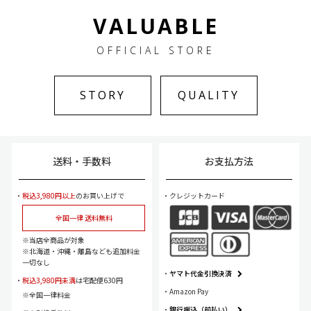
VALUABLE
OFFICIAL STORE
STORY
QUALITY
送料・手数料
お支払方法
税込3,980円以上
のお買い上げで
クレジットカード
全国一律 送料無料
当店全商品が対象
北海道・沖縄・離島なども追加料金
一切なし
ヤマト代金引換決済
税込3,980円未満
は宅配便630円
Amazon Pay
全国一律料金
銀行振込（前払い）