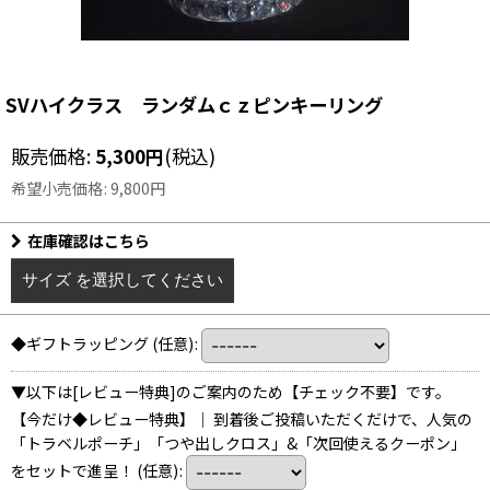
SVハイクラス ランダムｃｚピンキーリング
販売価格
:
5,300
円
(税込)
希望小売価格
:
9,800
円
在庫確認はこちら
サイズ
を選択してください
◆ギフトラッピング
(任意)
:
▼以下は[レビュー特典]のご案内のため【チェック不要】です。
【今だけ◆レビュー特典】｜ 到着後ご投稿いただくだけで、人気の
「トラベルポーチ」「つや出しクロス」&「次回使えるクーポン」
をセットで進呈！
(任意)
: