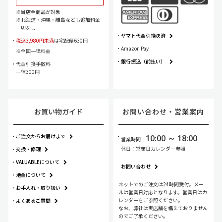
当店全商品が対象
北海道・沖縄・離島なども追加料金
一切なし
ヤマト代金引換決済
税込3,980円未満
は宅配便630円
Amazon Pay
全国一律料金
銀行振込（前払い）
代金引換手数料
一律300円
お買い物ガイド
お問い合わせ・
営業案内
ご注文からお届けまで
10:00 ～ 18:00
営業時間
休日：営業日カレンダー参照
交換・修理
VALUABLEについて
お問い合わせ
地金について
ネットでのご注文は24時間受付。メー
お手入れ・
取り扱い
ルは営業日対応となります。営業日はカ
レンダーをご参照ください。
よくあるご質問
なお、弊社は実店舗を構えておりません
のでご了承ください。