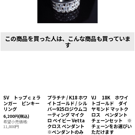
この商品を買った人は、こんな商品も買っていま
す
V トップｃｚラ
プラチナ / K18 ホワ
VJ 18K ホワイ
SV
ガー ピンキー
イトゴールド / シル
トゴールド ダイ
ンキ
ング
バー925ロジウムコ
ヤモンド マットク
ーティング マイク
ロス ペンダント
6,400
00
円
(税込)
ロ ベイビー Vetta
チェーンセット ※
小売価格
:
クロス ペンダント
チェーンをお選びい
00
円
※ペンダントのみ
ただけます