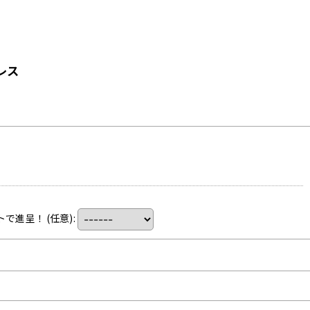
レス
トで進呈！
(任意)
: