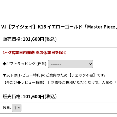
VJ【ブイジェイ】K18 イエローゴールド「Master Pie
販売価格
:
101,600
円
(税込)
1〜2営業日内発送 ※店休業日を除く
◆ギフトラッピング
(任意)
:
▼以下は[レビュー特典]のご案内のため【チェック不要】です。
【今だけ◆レビュー特典】｜ 到着後ご投稿いただくだけで、人気の
販売価格
:
101,600
円
(税込)
数量
: