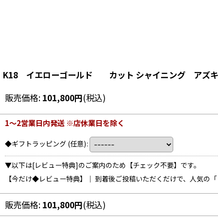
K18 イエローゴールド カット シャイニング アズキ チ
販売価格
:
101,800
円
(税込)
1〜2営業日内発送 ※店休業日を除く
◆ギフトラッピング
(任意)
:
▼以下は[レビュー特典]のご案内のため【チェック不要】です。
【今だけ◆レビュー特典】｜ 到着後ご投稿いただくだけで、人気の
販売価格
:
101,800
円
(税込)