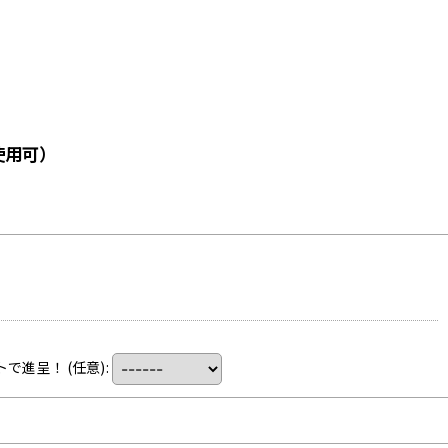
使用可）
トで進呈！
(任意)
: