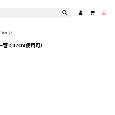
m使用可）
ー管で37cm使用可）