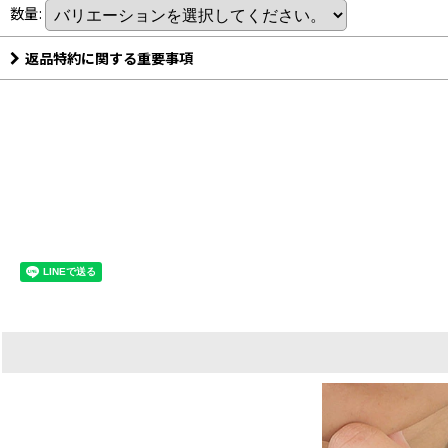
数量
:
返品特約に関する重要事項