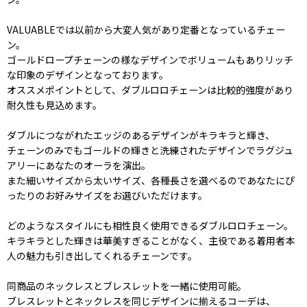
VALUABLEでは以前から大変人気があり定番となっているチェー
ン。
ゴールドロープチェーンの様なデザインでボリュームもありリッチ
な印象のデザインとなっております。
オススメポイントとして、ダブルロロチェーンは比較的強度があり
耐久性も見込めます。
ダブルにつながれたエッジのあるデザインがキラキラと輝き、
チェーンのみでもゴールドの輝きと洗練されたデザインでラグジュ
アリーにあなたのオーラを演出。
また細いサイズから太いサイズ、各種長さを選べるのであなたにぴ
ったりのお好みサイズをお選びいただけます。
どのようなスタイルにも相性良く使用できるダブルロロチェーン。
キラキラとした輝きは華美すぎることがなく、主役である着用者本
人の魅力も引き出してくれるチェーンです。
同商品のネックレスとブレスレットを一緒に使用可能。
ブレスレットとネックレスを同じデザインに揃えるコーデは、