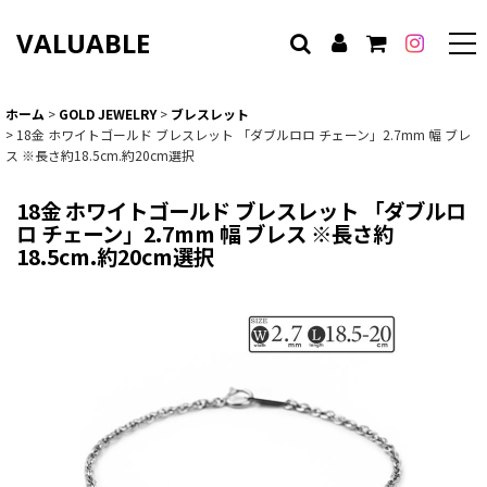
VALUABLE
ホーム
>
GOLD JEWELRY
>
ブレスレット
>
18金 ホワイトゴールド ブレスレット 「ダブルロロ チェーン」2.7mm 幅 ブレ
ス ※長さ約18.5cm.約20cm選択
18金 ホワイトゴールド ブレスレット 「ダブルロ
ロ チェーン」2.7mm 幅 ブレス ※長さ約
18.5cm.約20cm選択