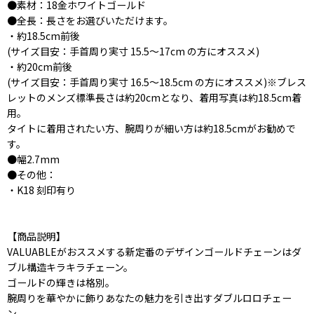
●素材：18金ホワイトゴールド
●全長：長さをお選びいただけます。
・約18.5cm前後
(サイズ目安：手首周り実寸 15.5〜17cm の方にオススメ)
・約20cm前後
(サイズ目安：手首周り実寸 16.5〜18.5cm の方にオススメ)※ブレス
レットのメンズ標準長さは約20cmとなり、着用写真は約18.5cm着
用。
タイトに着用されたい方、腕周りが細い方は約18.5cmがお勧めで
す。
●幅2.7mm
●その他：
・K18 刻印有り
【商品説明】
VALUABLEがおススメする新定番のデザインゴールドチェーンはダ
ブル構造キラキラチェーン。
ゴールドの輝きは格別。
腕周りを華やかに飾りあなたの魅力を引き出すダブルロロチェー
ン。