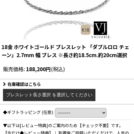
18金 ホワイトゴールド ブレスレット 「ダブルロロ チェ
ーン」2.7mm 幅 ブレス ※長さ約18.5cm.約20cm選択
販売価格
:
188,200
円
(税込)
在庫確認はこちら
ブレスレット長さ選択
を選択してください
◆ギフトラッピング
(任意)
:
▼以下は[レビュー特典]のご案内のため【チェック不要】です。
【今だけ◆レビュー特典】｜ 到着後ご投稿いただくだけで、人気の