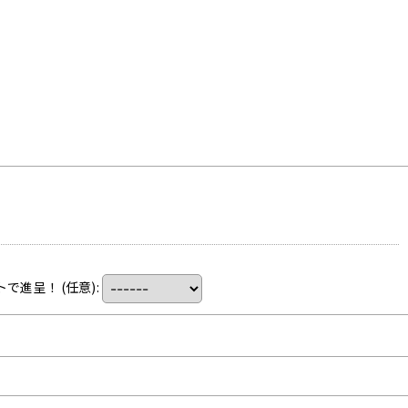
トで進呈！
(任意)
: