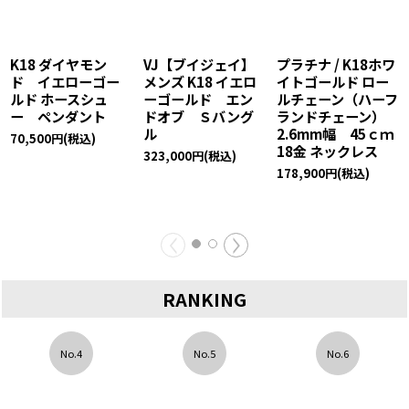
VJ【ブイジェイ】
K18 イエローゴー
VJ【ブイジェイ】
プラチナ / K18 ホワ
ルド ＆ ピンクゴー
K18 イエローゴー
イトゴールド ダイ
ルド メンズ ダブル
ルド ダイヤモンド
ヤモンド クロス
ロウ ペンダントチ
クレイジースター
Royal.S.Pendant
ェーンセット
ペンダント クロス
【ロイヤル・エ
ロールチェーンセッ
ス・ペンダント】
ト
86,300
円
(税込)
※ペンダントのみ
342,800
円
(税込)
191,100
円
(税込)
RANKING
No.4
No.5
No.6