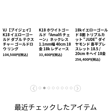
VJ【ブイジェイ】
K18 ホワイトゴー
18kイエローゴール
K18 イエローゴー
ルド「Amalfi チェ
ド 8面 トリプルカ
ルド ダブル テクス
ーン」ネックレス
ット "JUDE" ダイ
チャー ゴールドロ
1.1mm幅 40cm 18
ヤモンド 喜平ブレ
ウ リング
金 18k レディース
スレット 18.5 /
20cm キヘイ 18金
104,500
円
(税込)
33,400
円
(税込)
256,400
円
(税込)
最近チェックしたアイテム