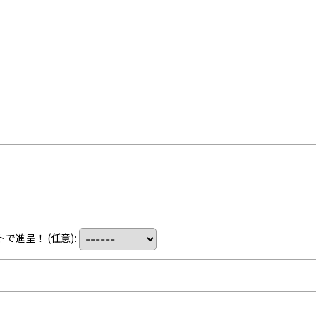
トで進呈！
(任意)
: