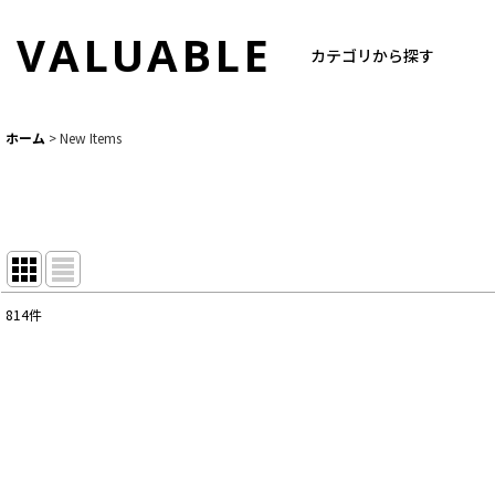
VALUABLE
カテゴリから探す
ホーム
>
New Items
814
件
表示数
:
並び順
: